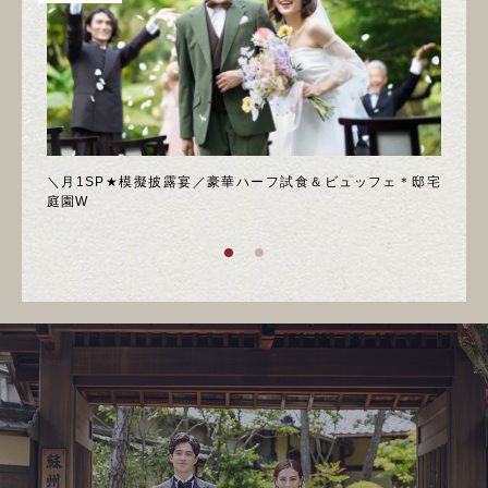
喫フェ
＼月1SP★模擬披露宴／豪華ハーフ試食＆ビュッフェ＊邸宅
◆週
庭園W
ア！