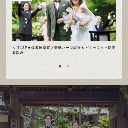
喫フェ
＼月1SP★模擬披露宴／豪華ハーフ試食＆ビュッフェ＊邸宅
◆週
庭園W
ア！