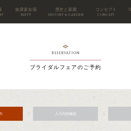
場
披露宴会場
歴史と庭園
コンセプト
NY
PARTY
HISTORY & GARDEN
CONCEPT
RESERVATION
ブライダルフェアのご予約
力
入力内容確認