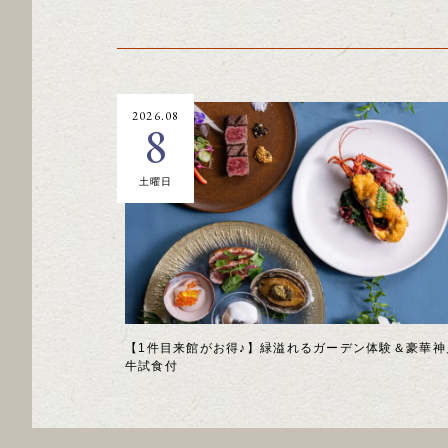
2026.08
8
土曜日
【1件目来館がお得♪】緑溢れるガーデン体験＆豪華神
牛試食付