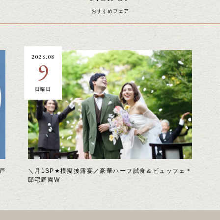
おすすめフェア
2026.08
9
日曜日
戸
＼月1SP★模擬披露宴／豪華ハーフ試食＆ビュッフェ＊
邸宅庭園W