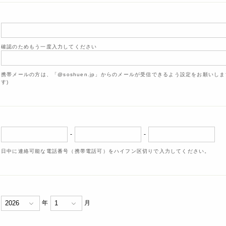
確認のためもう一度入力してください
携帯メールの方は、「@soshuen.jp」からのメールが受信できるよう設定をお願いし
す)
-
-
日中に連絡可能な電話番号（携帯電話可）をハイフン区切りで入力してください。
年
月