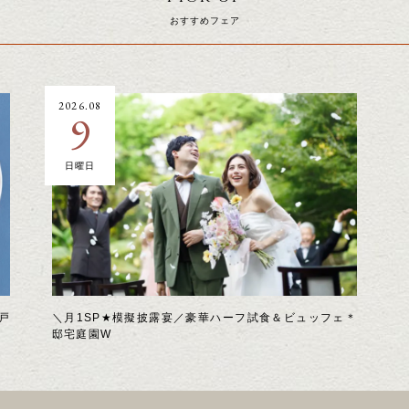
おすすめフェア
2026.08
9
日曜日
戸
＼月1SP★模擬披露宴／豪華ハーフ試食＆ビュッフェ＊
邸宅庭園W