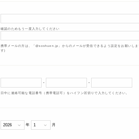
確認のためもう一度入力してください
携帯メールの方は、「@soshuen.jp」からのメールが受信できるよう設定をお願いし
す)
-
-
日中に連絡可能な電話番号（携帯電話可）をハイフン区切りで入力してください。
年
月