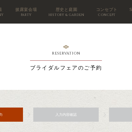
場
披露宴会場
歴史と庭園
コンセプト
NY
PARTY
HISTORY & GARDEN
CONCEPT
RESERVATION
ブライダルフェアのご予約
力
入力内容確認