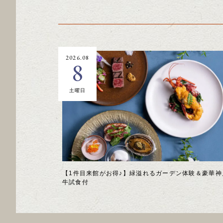
2026.08
8
土曜日
【1件目来館がお得♪】緑溢れるガーデン体験＆豪華神
牛試食付