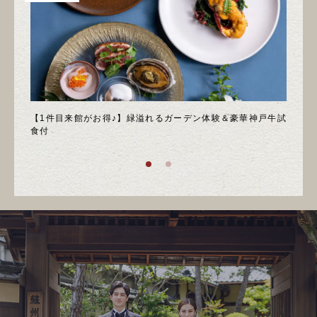
＊邸宅
【1件目来館がお得♪】緑溢れるガーデン体験＆豪華神戸牛試
＼月
食付
庭園