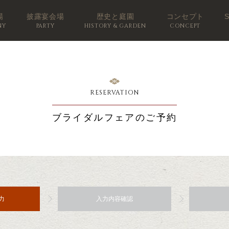
場
披露宴会場
歴史と庭園
コンセプト
NY
PARTY
HISTORY & GARDEN
CONCEPT
RESERVATION
ブライダルフェアのご予約
力
入力内容確認