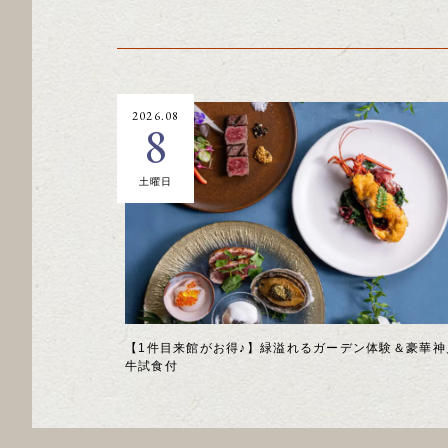
2026.08
8
土曜日
【1件目来館がお得♪】緑溢れるガーデン体験＆豪華神
牛試食付