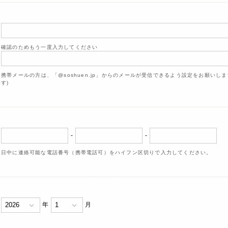
確認のためもう一度入力してください
携帯メールの方は、「@soshuen.jp」からのメールが受信できるよう設定をお願いし
す)
-
-
日中に連絡可能な電話番号（携帯電話可）をハイフン区切りで入力してください。
年
月