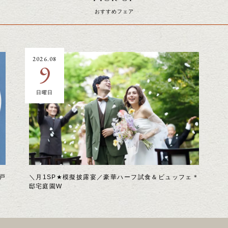
おすすめフェア
2026.08
9
日曜日
戸
＼月1SP★模擬披露宴／豪華ハーフ試食＆ビュッフェ＊
邸宅庭園W