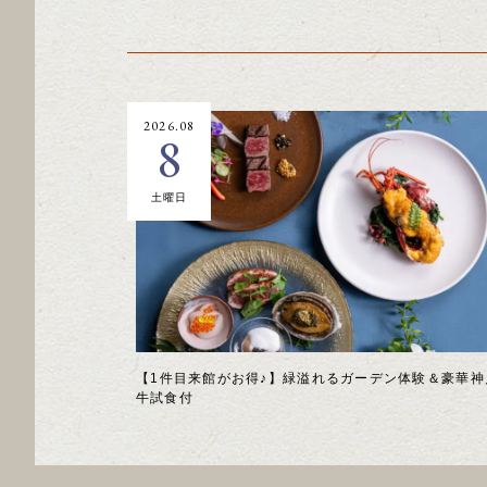
2026.08
8
土曜日
【1件目来館がお得♪】緑溢れるガーデン体験＆豪華神
牛試食付