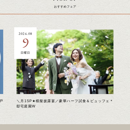
おすすめフェア
2026.08
9
日曜日
戸
＼月1SP★模擬披露宴／豪華ハーフ試食＆ビュッフェ＊
邸宅庭園W