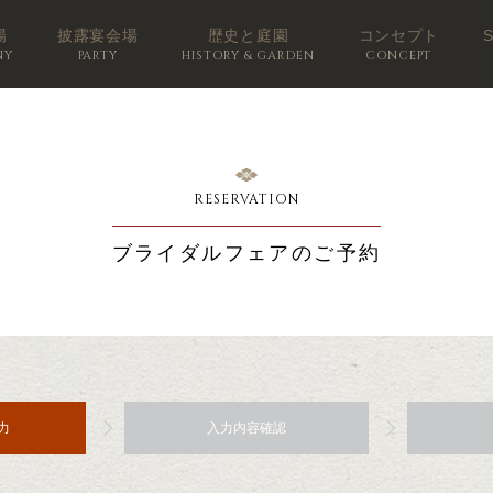
場
披露宴会場
歴史と庭園
コンセプト
NY
PARTY
HISTORY & GARDEN
CONCEPT
RESERVATION
ブライダルフェアのご予約
力
入力内容確認