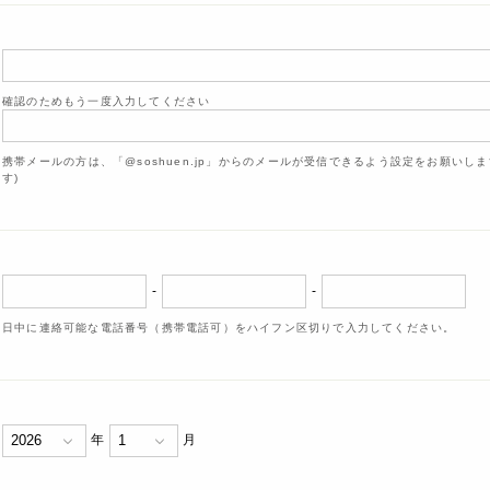
確認のためもう一度入力してください
携帯メールの方は、「@soshuen.jp」からのメールが受信できるよう設定をお願いし
す)
-
-
日中に連絡可能な電話番号（携帯電話可）をハイフン区切りで入力してください。
年
月