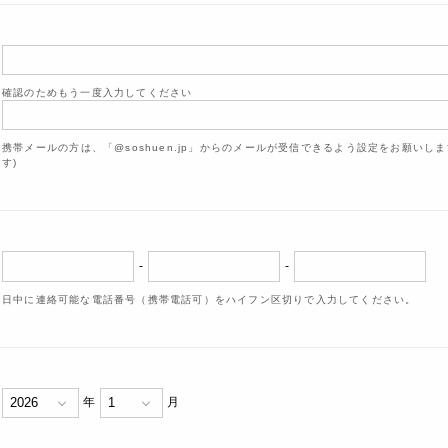
確認のためもう一度入力してください
携帯メールの方は、「@soshuen.jp」からのメールが受信できるよう設定をお願いし
す)
-
-
日中に連絡可能な電話番号（携帯電話可）をハイフン区切りで入力してください。
年
月