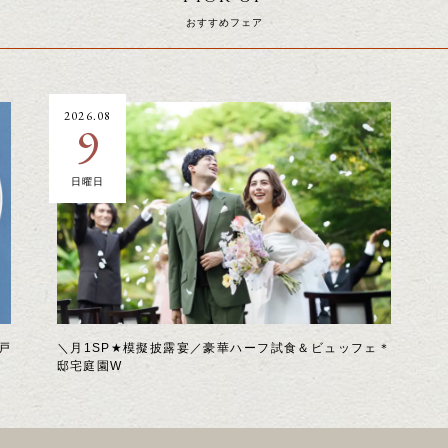
おすすめフェア
2026.08
9
日曜日
戸
＼月1SP★模擬披露宴／豪華ハーフ試食＆ビュッフェ＊
邸宅庭園W