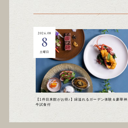
2026.08
8
土曜日
【1件目来館がお得♪】緑溢れるガーデン体験＆豪華神
牛試食付