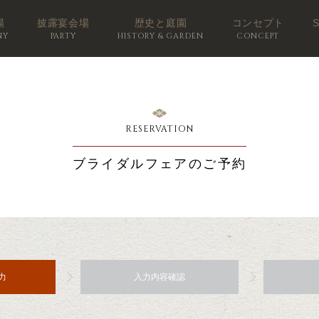
場
披露宴会場
歴史と庭園
コンセプト
NY
PARTY
HISTORY & GARDEN
CONCEPT
RESERVATION
ブライダルフェアのご予約
力
入力内容確認