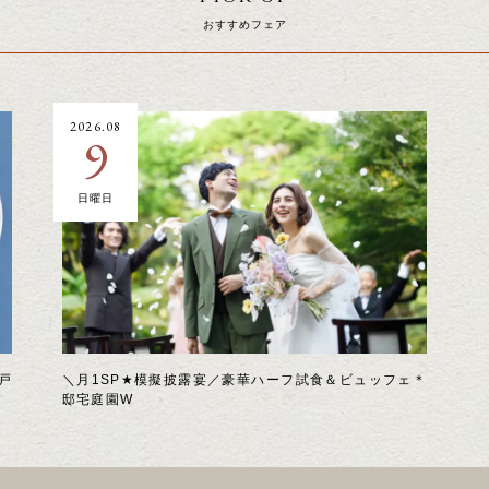
おすすめフェア
2026.08
9
日曜日
戸
＼月1SP★模擬披露宴／豪華ハーフ試食＆ビュッフェ＊
邸宅庭園W