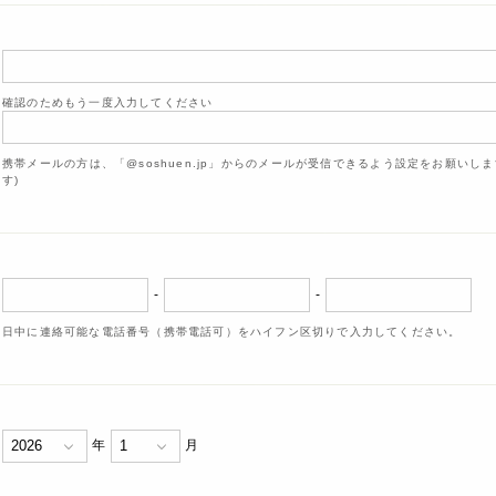
確認のためもう一度入力してください
携帯メールの方は、「@soshuen.jp」からのメールが受信できるよう設定をお願いし
す)
-
-
日中に連絡可能な電話番号（携帯電話可）をハイフン区切りで入力してください。
年
月