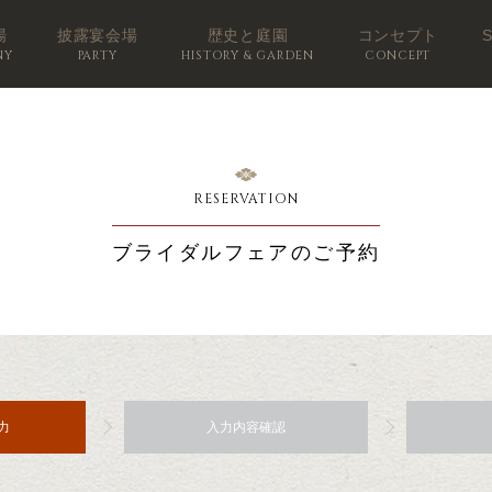
場
披露宴会場
歴史と庭園
コンセプト
NY
PARTY
HISTORY & GARDEN
CONCEPT
RESERVATION
ブライダルフェアのご予約
力
入力内容確認