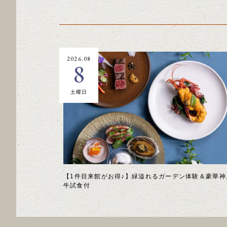
2026.08
8
土曜日
【1件目来館がお得♪】緑溢れるガーデン体験＆豪華神
牛試食付