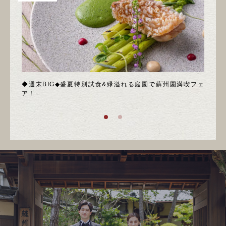
絶品試
◆週末BIG◆盛夏特別試食&緑溢れる庭園で蘇州園満喫フェ
＼8
ア！
食