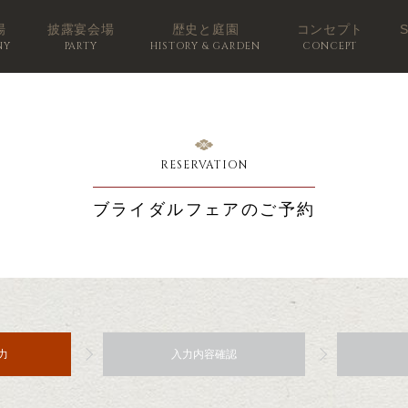
場
披露宴会場
歴史と庭園
コンセプト
NY
PARTY
HISTORY & GARDEN
CONCEPT
RESERVATION
ブライダルフェアのご予約
力
入力内容確認