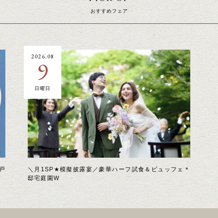
おすすめフェア
2026.08
9
日曜日
戸
＼月1SP★模擬披露宴／豪華ハーフ試食＆ビュッフェ＊
邸宅庭園W