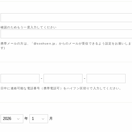
確認のためもう一度入力してください
携帯メールの方は、「@soshuen.jp」からのメールが受信できるよう設定をお願いし
す)
-
-
日中に連絡可能な電話番号（携帯電話可）をハイフン区切りで入力してください。
年
月