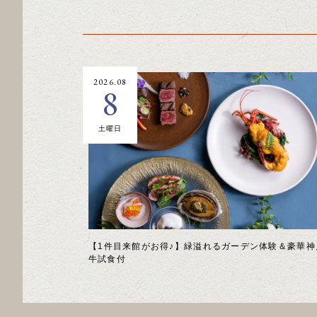
2026.08
8
土曜日
【1件目来館がお得♪】緑溢れるガーデン体験＆豪華神
牛試食付