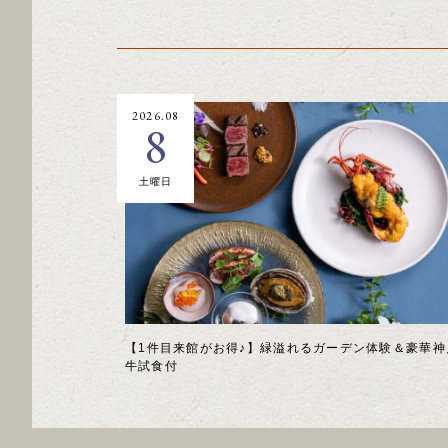
2026.08
8
土曜日
【1件目来館がお得♪】緑溢れるガーデン体験＆豪華神
牛試食付