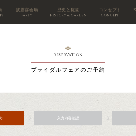
場
披露宴会場
歴史と庭園
コンセプト
NY
PARTY
HISTORY & GARDEN
CONCEPT
RESERVATION
ブライダルフェアのご予約
力
入力内容確認