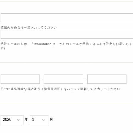
確認のためもう一度入力してください
携帯メールの方は、「@soshuen.jp」からのメールが受信できるよう設定をお願いし
す)
-
-
日中に連絡可能な電話番号（携帯電話可）をハイフン区切りで入力してください。
年
月