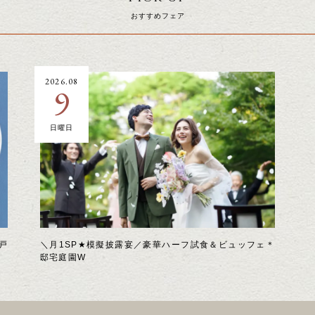
おすすめフェア
2026.08
9
日曜日
戸
＼月1SP★模擬披露宴／豪華ハーフ試食＆ビュッフェ＊
邸宅庭園W