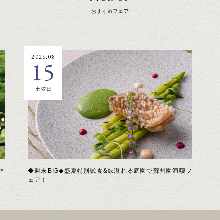
おすすめフェア
2026.08
15
土曜日
＊
◆週末BIG◆盛夏特別試食&緑溢れる庭園で蘇州園満喫フ
ェア！