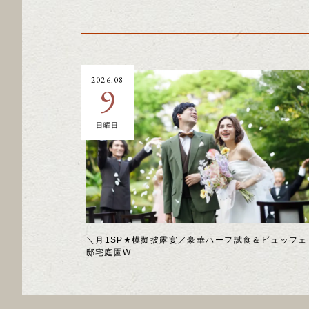
2026.08
9
日曜日
＼月1SP★模擬披露宴／豪華ハーフ試食＆ビュッフェ
邸宅庭園W