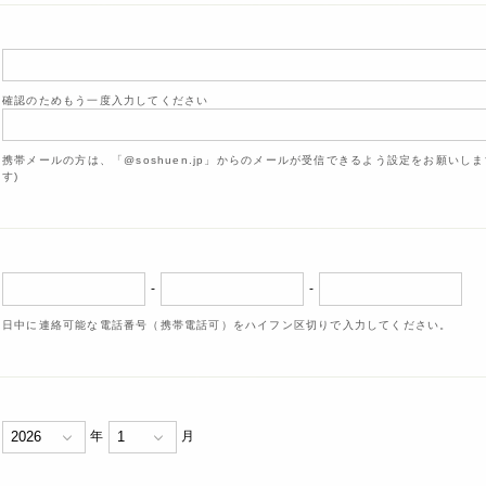
確認のためもう一度入力してください
携帯メールの方は、「@soshuen.jp」からのメールが受信できるよう設定をお願いし
す)
-
-
日中に連絡可能な電話番号（携帯電話可）をハイフン区切りで入力してください。
年
月