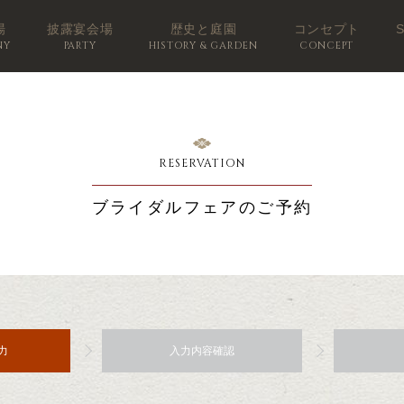
場
披露宴会場
歴史と庭園
コンセプト
NY
PARTY
HISTORY & GARDEN
CONCEPT
RESERVATION
ブライダルフェアのご予約
力
入力内容確認