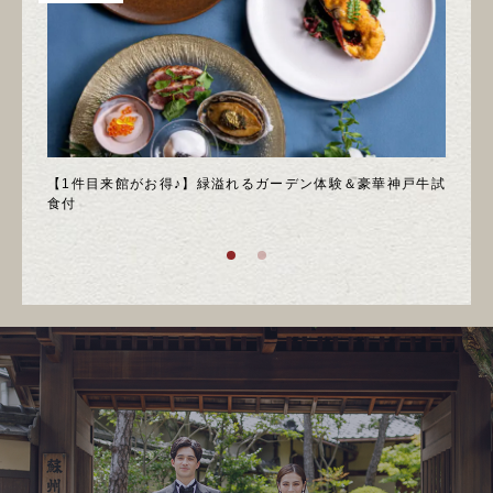
＊邸宅
【1件目来館がお得♪】緑溢れるガーデン体験＆豪華神戸牛試
＼月
食付
庭園