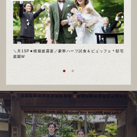
喫フェ
＼月1SP★模擬披露宴／豪華ハーフ試食＆ビュッフェ＊邸宅
◆週
庭園W
ア！