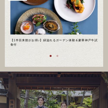
＊邸宅
【1件目来館がお得♪】緑溢れるガーデン体験＆豪華神戸牛試
＼月
食付
庭園