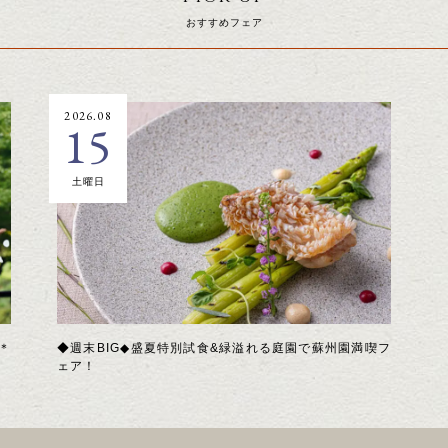
おすすめフェア
2026.08
15
土曜日
＊
◆週末BIG◆盛夏特別試食&緑溢れる庭園で蘇州園満喫フ
ェア！