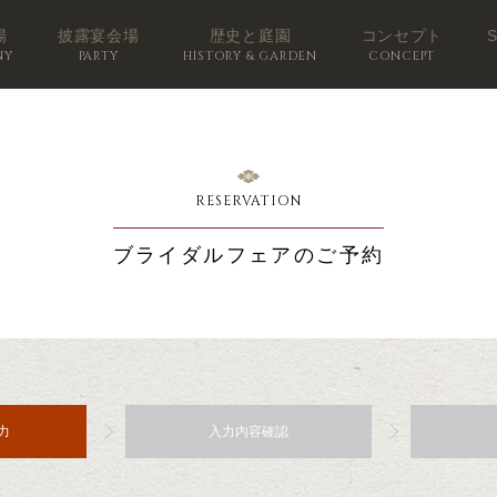
場
披露宴会場
歴史と庭園
コンセプト
NY
PARTY
HISTORY & GARDEN
CONCEPT
RESERVATION
ブライダルフェアのご予約
力
入力内容確認