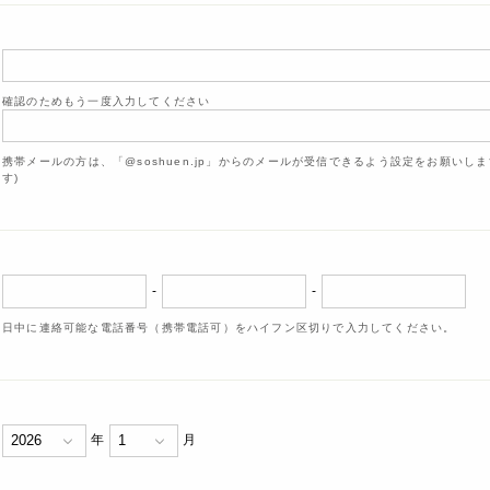
確認のためもう一度入力してください
携帯メールの方は、「@soshuen.jp」からのメールが受信できるよう設定をお願いし
す)
-
-
日中に連絡可能な電話番号（携帯電話可）をハイフン区切りで入力してください。
年
月