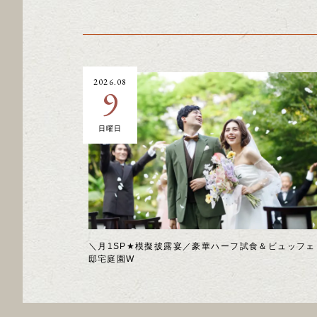
2026.08
9
日曜日
＼月1SP★模擬披露宴／豪華ハーフ試食＆ビュッフェ
邸宅庭園W